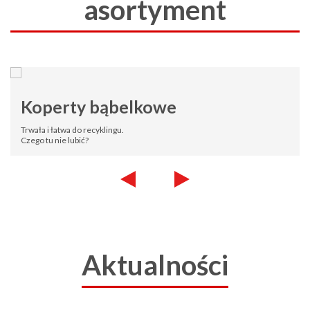
asortyment
Koperty bąbelkowe
Trwała i łatwa do recyklingu.
Czego tu nie lubić?
Aktualności