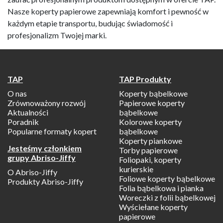
Nasze koperty papierowe zapewniają komfort i pewność w
każdym etapie transportu, budując świadomość i
profesjonalizm Twojej marki.
TAP
TAP Produkty
O nas
Koperty bąbelkowe
Zrównoważony rozwój
Papierowe koperty
Aktualności
bąbelkowe
Poradnik
Kolorowe koperty
Popularne formaty kopert
bąbelkowe
Koperty piankowe
Jesteśmy członkiem
Torby papierowe
grupy Abriso-Jiffy
Foliopaki, koperty
kurierskie
O Abriso-Jiffy
Foliowe koperty bąbelkowe
Produkty Abriso-Jiffy
Folia bąbelkowa i pianka
Woreczki z folii bąbelkowej
Wyściełane koperty
papierowe