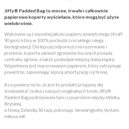
Jiffy® Padded Bag to mocne, trwałe i całkowicie
papierowe koperty wyściełane, które mogą być użyte
wielokrotnie.
Wykonane są z wysokiej jakości papieru zewnętrznego (Kraft
90 gsm), który w 100% pochodzi z recyklingu i ulega
biodegradacji. Dla lepszej odporności na rozerwanie i
przebicie, koperta zamiast zgrzewów bocznych posiada
centralny zgrzew, a także podwójnie klejoną dolną klapkę.
Wypełniona jest macerowanym papierem, który zatrzymuje
powietrze, zapewniając lepszą amortyzację i ochronę.
A co powiesz na to, że jest to produkt przyjazny dla
środowiska? Jedna z naszych oryginalnych toreb Jiffy®
Padded Bag podróżowała tam i z powrotem między Wielką
Brytanią
a Nową Zelandią 50 razy, pokonując niewiarygodny dystans
miliona mil!