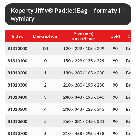
Koperty Jiffy® Padded Bag – formaty i
wymiary
Size (mm)
Index
Description
GSM
Col
outer/inner
81310000
00
120 x 229 / 105 x 229
90
Brąz
81310100
0
150 x 229 / 135 x 229
90
Brąz
81310200
1
180 x 280 / 165 x 280
90
Brąz
81310300
2
210 x 280 / 195 x 280
90
Brąz
81310400
3
240 x 343 / 195 x 343
90
Brąz
81310500
4
240 x 343 / 225 x 343
90
Brąz
81310600
5
260 x 381 / 245 x 381
90
Brąz
81310700
6
310 x 458 / 295 x 458
90
Brąz