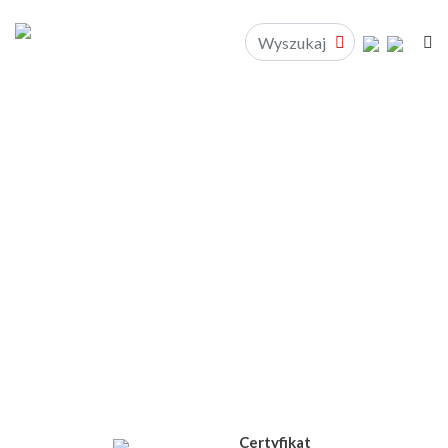
Koperty
wyściełane
The original
environmental classic.
JIFFY® PADDED BAG
Certyfikat