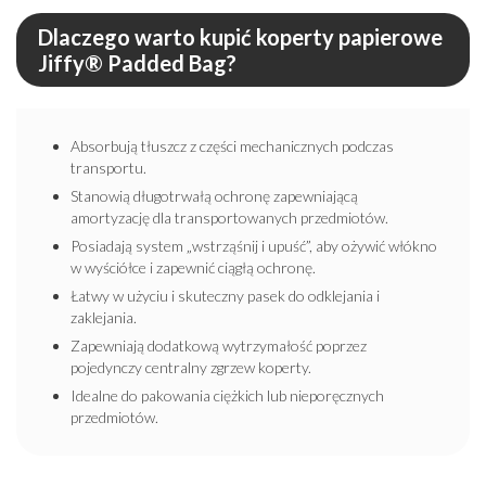
Dlaczego warto kupić koperty papierowe
Jiffy® Padded Bag?
Absorbują tłuszcz z części mechanicznych podczas
transportu.
Stanowią długotrwałą ochronę zapewniającą
amortyzację dla transportowanych przedmiotów.
Posiadają system „wstrząśnij i upuść”, aby ożywić włókno
w wyściółce i zapewnić ciągłą ochronę.
Łatwy w użyciu i skuteczny pasek do odklejania i
zaklejania.
Zapewniają dodatkową wytrzymałość poprzez
pojedynczy centralny zgrzew koperty.
Idealne do pakowania ciężkich lub nieporęcznych
przedmiotów.