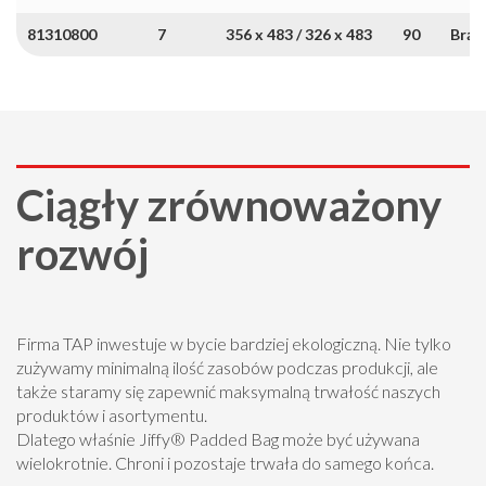
81310800
7
356 x 483 / 326 x 483
90
Brąz
Ciągły zrównoważony
rozwój
Firma TAP inwestuje w bycie bardziej ekologiczną. Nie tylko
zużywamy minimalną ilość zasobów podczas produkcji, ale
także staramy się zapewnić maksymalną trwałość naszych
produktów i asortymentu.
Dlatego właśnie Jiffy® Padded Bag może być używana
wielokrotnie. Chroni i pozostaje trwała do samego końca.